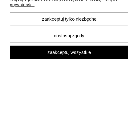
prywatności.
zaakceptuj tylko niezbędne
dostosuj zgody
O nas
zaakceptuj wszystkie
Płatności i dostawa
Informacje
Pomoc
Moje konto