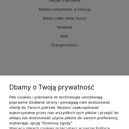
Ukryte znaczenia
Między instynktem, a intuicją
Blisko ciała, bliżej duszy
Kwadrat
Koło
Energia koloru
Dbamy o Twoją prywatność
Pliki cookies i pokrewne im technologie umożliwiają
poprawne działanie strony i pomagają nam dostosować
ofertę do Twoich potrzeb. Możesz zaakceptować
wykorzystanie przez nas wszystkich tych plików i przejść do
sklepu lub dostosować użycie plików do swoich preferencji,
wybierając opcję "Dostosuj zgody".
Więcej o plikach cookies przeczytasz w naszej Polityce