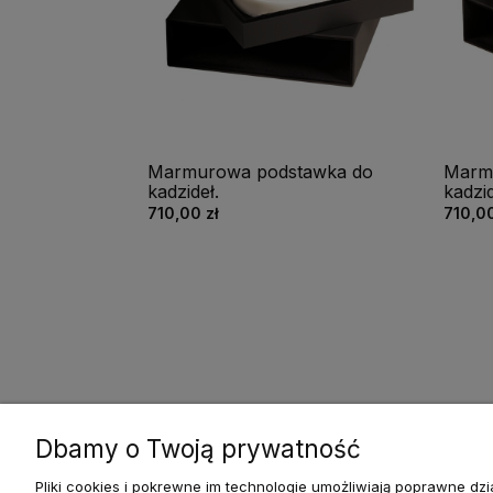
Marmurowa podstawka do
Marm
kadzideł.
kadzi
710,00 zł
710,00
Dbamy o Twoją prywatność
Pliki cookies i pokrewne im technologie umożliwiają poprawne d