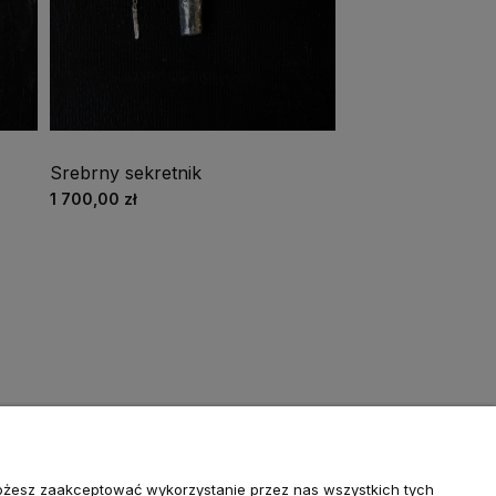
Srebrny sekretnik
1 700,00 zł
Możesz zaakceptować wykorzystanie przez nas wszystkich tych