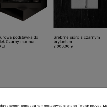
urowa podstawka do
Srebrne pióro z czarnym
deł. Czarny marmur.
brylantem
 zł
2 600,00 zł
ziałanie strony i pomagają nam dostosować ofertę do Twoich potrzeb. 