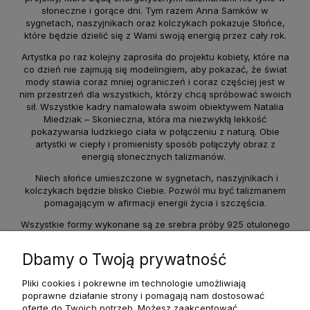
słoneczne i gorące dni. Tym razem Anna Samków w
sygnetach, naszyjnikach oraz kolczykach pokazuje Słońce,
które będzie dzielić się z Wami swoją energią przez cały rok.
Artystka po raz kolejny zaprosiła do projektu kobiety, które na
co dzień nie zajmują się modelingiem, aby pokazać, że świat
mody stawia coraz mniej ograniczeń i coraz częściej jest w
nim przestrzeń dla wszystkich, którzy chcą spróbować swoich
sił. Wszystkie kadry namalowała swoim obiektywem Natalia
Miedziak – Skonieczna, która ma niezwykłą lekkość
pokazywania ludzkiego ciała w połączeniu z naturą. Obie
artystki w ciepły i promienisty sposób połączyły obraz z
energią słonecznych talizmanów.
Niech słońce umieszczone w sygnetach, naszyjnikach i
kolczykach będzie blisko Ciebie. Pozwól mu być talizmanem
pomagającym w afirmacji energii życia i szczęścia.
Wszystkie formy wykonane są ze srebra próby 925 otulonego
świetlistym 24 karatowym złotem.
Dbamy o Twoją prywatność
Pliki cookies i pokrewne im technologie umożliwiają
poprawne działanie strony i pomagają nam dostosować
ofertę do Twoich potrzeb. Możesz zaakceptować