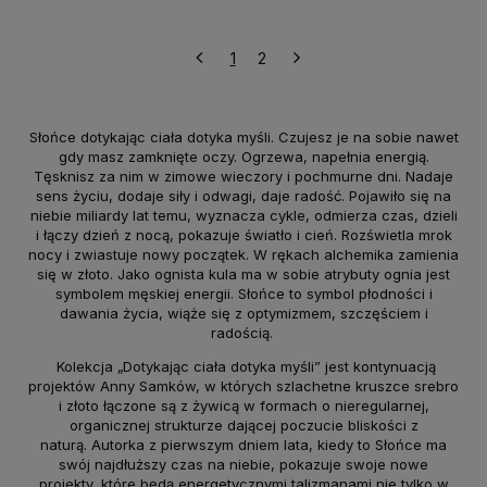
1
2
Słońce dotykając ciała dotyka myśli. Czujesz je na sobie nawet
gdy masz zamknięte oczy. Ogrzewa, napełnia energią.
Tęsknisz za nim w zimowe wieczory i pochmurne dni. Nadaje
sens życiu, dodaje siły i odwagi, daje radość. Pojawiło się na
niebie miliardy lat temu, wyznacza cykle, odmierza czas, dzieli
i łączy dzień z nocą, pokazuje światło i cień. Rozświetla mrok
nocy i zwiastuje nowy początek. W rękach alchemika zamienia
się w złoto. Jako ognista kula ma w sobie atrybuty ognia jest
symbolem męskiej energii. Słońce to symbol płodności i
dawania życia, wiąże się z optymizmem, szczęściem i
radością.
Kolekcja „Dotykając ciała dotyka myśli” jest kontynuacją
projektów Anny Samków, w których szlachetne kruszce srebro
i złoto łączone są z żywicą w formach o nieregularnej,
organicznej strukturze dającej poczucie bliskości z
naturą. Autorka z pierwszym dniem lata, kiedy to Słońce ma
swój najdłuższy czas na niebie, pokazuje swoje nowe
projekty, które będą energetycznymi talizmanami nie tylko w