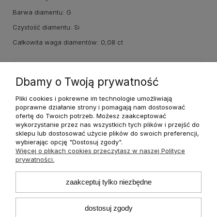
Barwa diamentu: G
Czystość diamentu: Si
Całkowita waga diamentów: 0,08 ct
Dane techniczne
Dbamy o Twoją prywatność
Pliki cookies i pokrewne im technologie umożliwiają
poprawne działanie strony i pomagają nam dostosować
ofertę do Twoich potrzeb. Możesz zaakceptować
wykorzystanie przez nas wszystkich tych plików i przejść do
O nas
sklepu lub dostosować użycie plików do swoich preferencji,
wybierając opcję "Dostosuj zgody".
Więcej o plikach cookies przeczytasz w naszej Polityce
Płatności i dostawa
prywatności.
Informacje
zaakceptuj tylko niezbędne
dostosuj zgody
Pomoc