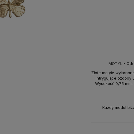
MOTYL - Odro
Złote motyle wykonane z
intrygujące ozdoby u
Wysokość 0,75 mm. C
Każdy model biż