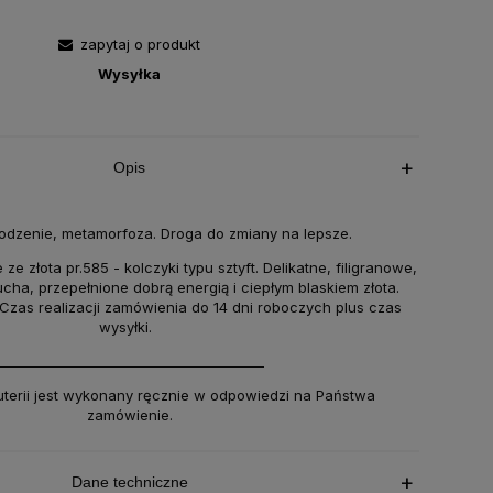
zapytaj o produkt
Wysyłka
Opis
dzenie, metamorfoza. Droga do zmiany na lepsze.
e złota pr.585 - kolczyki typu sztyft. Delikatne, filigranowe,
cha, przepełnione dobrą energią i ciepłym blaskiem złota.
zas realizacji zamówienia do 14 dni roboczych plus czas
wysyłki.
________________________________________
uterii jest wykonany ręcznie w odpowiedzi na Państwa
zamówienie.
Dane techniczne