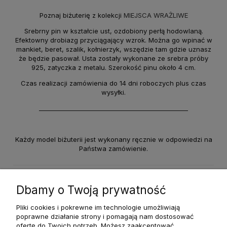
Poznaj biżuterię z kolekcji
MIEJSCA WRAŻLIWE
Srebrny pin w kształcie ust, ozdobiony perłą hodowlaną.
Efektowny drobiazg przyciągający wzrok. Można go wpinać w
mankiet, beret, szalik, kołnierzyk, wszędzie tam gdzie uznasz
że będzie pasował. Usta zostały wykonane ze srebra próby
925, zatyczka z metalu. Szerokość pinu około 4 cm.
Czas realizacji zamówienia do 14 dni roboczych plus czas
wysyłki.
_________________________________________________
Każdy model biżuterii jest wykonany ręcznie w odpowiedzi na
Państwa zamówienie.
Dane techniczne
Dbamy o Twoją prywatność
Pliki cookies i pokrewne im technologie umożliwiają
poprawne działanie strony i pomagają nam dostosować
ofertę do Twoich potrzeb. Możesz zaakceptować