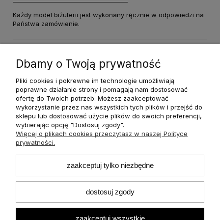
Każdy model biżuterii jest wykonany ręcznie w odpowiedzi na
Państwa zamówienie.
Dane techniczne
Dbamy o Twoją prywatność
Pliki cookies i pokrewne im technologie umożliwiają
poprawne działanie strony i pomagają nam dostosować
ofertę do Twoich potrzeb. Możesz zaakceptować
wykorzystanie przez nas wszystkich tych plików i przejść do
O nas
sklepu lub dostosować użycie plików do swoich preferencji,
wybierając opcję "Dostosuj zgody".
Więcej o plikach cookies przeczytasz w naszej Polityce
Płatności i dostawa
prywatności.
Informacje
zaakceptuj tylko niezbędne
dostosuj zgody
Pomoc
zaakceptuj wszystkie