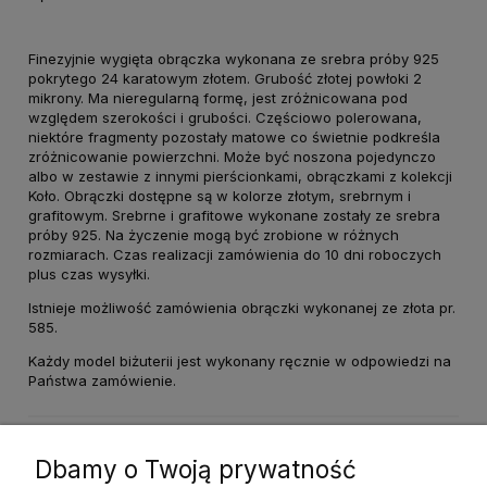
Finezyjnie wygięta obrączka wykonana ze srebra próby 925
pokrytego 24 karatowym złotem. Grubość złotej powłoki 2
mikrony. Ma nieregularną formę, jest zróżnicowana pod
względem szerokości i grubości. Częściowo polerowana,
niektóre fragmenty pozostały matowe co świetnie podkreśla
zróżnicowanie powierzchni. Może być noszona pojedynczo
albo w zestawie z innymi pierścionkami, obrączkami z kolekcji
Koło. Obrączki dostępne są w kolorze złotym, srebrnym i
grafitowym. Srebrne i grafitowe wykonane zostały ze srebra
próby 925. Na życzenie mogą być zrobione w różnych
rozmiarach. Czas realizacji zamówienia do 10 dni roboczych
plus czas wysyłki.
Istnieje możliwość zamówienia obrączki wykonanej ze złota pr.
585.
Każdy model biżuterii jest wykonany ręcznie w odpowiedzi na
Państwa zamówienie.
Dane techniczne
Dbamy o Twoją prywatność