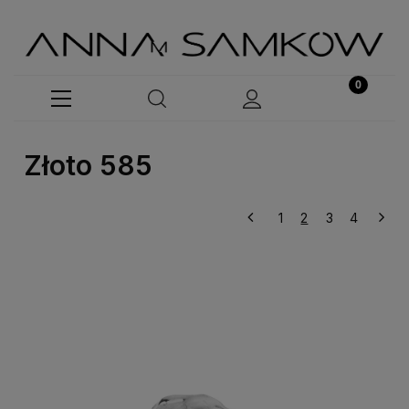
Złoto 585
1
2
3
4