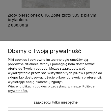
Złoty pierścionek 8:18. Żółte złoto 585 z białym
brylantem.
2 600,00 zł
1
2
3
4
Dbamy o Twoją prywatność
Pliki cookies i pokrewne im technologie umożliwiają
poprawne działanie strony i pomagają nam dostosować
ofertę do Twoich potrzeb. Możesz zaakceptować
wykorzystanie przez nas wszystkich tych plików i przejść do
O nas
sklepu lub dostosować użycie plików do swoich preferencji,
wybierając opcję "Dostosuj zgody".
Więcej o plikach cookies przeczytasz w naszej Polityce
Płatności i dostawa
prywatności.
Informacje
zaakceptuj tylko niezbędne