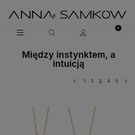
Między instynktem, a
intuicją
1
2
3
4
5