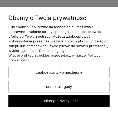
1
2
3
4
5
Dbamy o Twoją prywatność
Pliki cookies i pokrewne im technologie umożliwiają
poprawne działanie strony i pomagają nam dostosować
ofertę do Twoich potrzeb. Możesz zaakceptować
wykorzystanie przez nas wszystkich tych plików i przejść do
O nas
sklepu lub dostosować użycie plików do swoich preferencji,
wybierając opcję "Dostosuj zgody".
Więcej o plikach cookies przeczytasz w naszej Polityce
Płatności i dostawa
prywatności.
Informacje
zaakceptuj tylko niezbędne
dostosuj zgody
Pomoc
zaakceptuj wszystkie
Moje konto