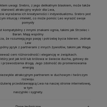
nktem uwagi. Srebro, z jego delikatnym blaskiem, może także
stanowić atrakcyjny wybór dla Lwa,
ie wyrażania ich kreatywności i indywidualizmu. Srebro jest
ym intuicję i intelekt, co może pomóc Leo wyrazić swoje
pomysły
st kompatybilny z innymi znakami ognia, takimi jak Strzelec i
Baran. Mają wspólny
za, że rozumieją jego pasję i potrzebę bycia liderem. Jednak
Lew
ólny język z partnerami z innych żywiołów, takimi jak Waga
ponieważ ceni różnorodność i elegancję w związkach.
który jest jak król lub królowa w świecie ducha, gotowy do
h i przewodzenia drogą. Jego zdolność do promieniowania
energią
o niezwykle atrakcyjnym partnerem w duchowym i twórczym
rozwoju.
biżuterię przedstawiającą Lwa na naszej stronie internetowej,
w tym
naszyjniki i sygnety.
Dane techniczne