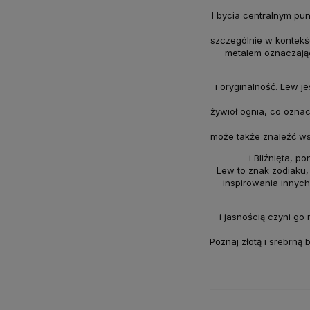
I bycia centralnym pu
szczególnie w kontekśc
metalem oznaczając
i oryginalność. Lew je
żywioł ognia, co oznac
może także znaleźć wsp
i Bliźnięta, 
Lew to znak zodiaku, 
inspirowania innyc
i jasnością czyni g
Poznaj złotą i srebrną 