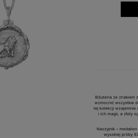
Biżuteria ze znakiem
wzmocnić wszystkie do
tej kolekcji wzajemnie 
i ich magii, a złoty
Naszyjnik – medalio
wysokiej próby 92