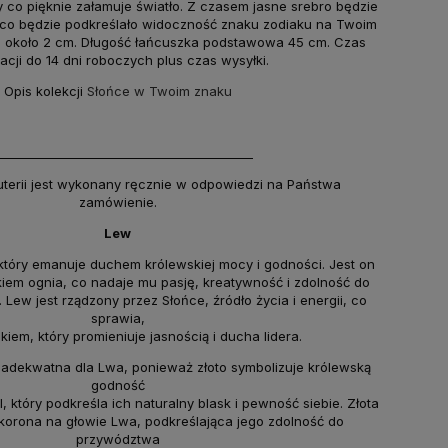
co pięknie załamuje światło. Z czasem jasne srebro będzie
 co będzie podkreślało widoczność znaku zodiaku na Twoim
a około 2 cm. Długość łańcuszka podstawowa 45 cm. Czas
zacji do 14 dni roboczych plus czas wysyłki.
Opis kolekcji
Słońce w Twoim znaku
___________________________________________
uterii jest wykonany ręcznie w odpowiedzi na Państwa
zamówienie.
Lew
który emanuje duchem królewskiej mocy i godności. Jest on
kiem ognia, co nadaje mu pasję, kreatywność i zdolność do
Lew jest rządzony przez Słońce, źródło życia i energii, co
sprawia,
akiem, który promieniuje jasnością i ducha lidera.
st adekwatna dla Lwa, ponieważ złoto symbolizuje królewską
godność
al, który podkreśla ich naturalny blask i pewność siebie. Złota
k korona na głowie Lwa, podkreślająca jego zdolność do
przywództwa