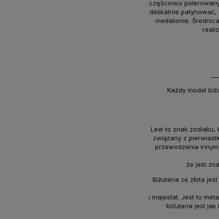
częściowo polerowany 
delikatnie patynować,
medalionie. Średnic
reali
__
Każdy model biż
Lew to znak zodiaku, 
związany z pierwiast
przewodzenia innym. 
że jest zn
Biżuteria ze złota je
i majestat. Jest to met
biżuteria jest ja