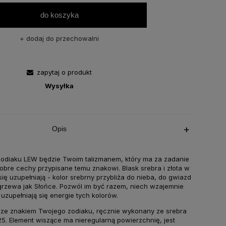
do koszyka
dodaj do przechowalni
zapytaj o produkt
Wysyłka
Opis
 zodiaku LEW będzie Twoim talizmanem, który ma za zadanie
bre cechy przypisane temu znakowi. Blask srebra i złota w
się uzupełniają - kolor srebrny przybliża do nieba, do gwiazd
 ogrzewa jak Słońce. Pozwól im być razem, niech wzajemnie
uzupełniają się energie tych kolorów.
n ze znakiem Twojego zodiaku, ręcznie wykonany ze srebra
5. Element wiszące ma nieregularną powierzchnię, jest