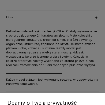
Opis
Delikatne małe kolczyki z kolekcji KOŁA. Zostały wykonane ze
srebra pozłacanego 24 karatowym złotem. Małe kuleczki o
nieregularnej strukturze, średnica 5 mm, o zróżnicowanej,
organicznej strukturze, zapinane na sztyft. Delikatna ozdoba
płatków ucha, kobiece i subtelne. Każdy model jest
dopracowany ręcznie z wielką starannością. Kolczyki
występują w kolorze jasnego srebra i złotym. Kolczyki w
kolorze srebrnym zostały wykonane ze srebra pr 925. Czas
realizacji zamówienia do 10 dni roboczych plus czas wysyłki.
________________________________________
Każdy model biżuterii jest wykonany ręcznie, w odpowiedzi na
Państwa zamówienie.
Dane techniczne
Dbamy o Twoją prywatność