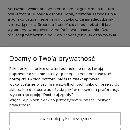
Nausznica wykonane ze srebra 925. Organiczna struktura
powierzchni. Subtelna ozdoba ucha, noszona samodzielnie
albo jako uzupełnienie inny kolczyków. Sama zdecyduj jak
chcesz ją nosić. Średnica 1 cm. Każdy model biżuterii jest
wykonany w odpowiedzi na Państwa zamówienie. Czas
realizacji zamówienia do 7 dni roboczych plus czas wysyłki.
Dane techniczne
Dbamy o Twoją prywatność
Pliki cookies i pokrewne im technologie umożliwiają
poprawne działanie strony i pomagają nam dostosować
ofertę do Twoich potrzeb. Możesz zaakceptować
wykorzystanie przez nas wszystkich tych plików i przejść do
O nas
sklepu lub dostosować użycie plików do swoich preferencji,
wybierając opcję "Dostosuj zgody".
Więcej o plikach cookies przeczytasz w naszej Polityce
Płatności i dostawa
prywatności.
Informacje
zaakceptuj tylko niezbędne