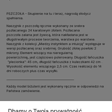
PSZCZOŁA - Skupienie na tu i teraz, nagrodą słodycz
spełnienia.
Naszyjnik z pszczołą ręcznie wykonany ze srebra
pozłacanego 24 karatowym złotem. Pozłacana
pszczoła
zalana jest żywicą, która nakładana jest w
długotrwałym procesie tworzenia, warstwa po warstwie.
Naszyjnik z kolekcji „Miedzy instynktem a intuicją” występuje w
wersji pozłacanej oraz srebrnej. Grubość złotej powłoki 2
mikrony. Element wiszący ma nieregularną
powierzchnię, jest
częściowo polerowany. Długość łańcuszka
"plecionka": 45 cm, długość łańcuszka z kuleczkami 42 cm .
Wysokość elementu wiszącego 2,5 cm. Czas realizacji do 14
dni roboczych plus czas wysyłki.
_____________________________________________
Każdy model biżuterii jest wykonany ręcznie w odpowiedzi na
Państwa zamówienie.
Dane techniczne
Dbamy o Twoją prywatność