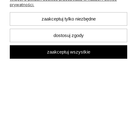
prywatności.
zaakceptuj tylko niezbędne
dostosuj zgody
O nas
zaakceptuj wszystkie
Płatności i dostawa
Informacje
Pomoc
Moje konto