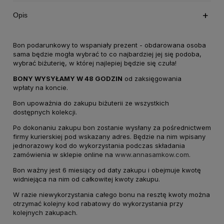
Opis
Bon podarunkowy to wspaniały prezent - obdarowana osoba
sama będzie mogła wybrać to co najbardziej jej się podoba,
wybrać biżuterię, w której najlepiej będzie się czuła!
BONY WYSYŁAMY W 48 GODZIN
od zaksięgowania
wpłaty na koncie.
Bon upoważnia do zakupu biżuterii ze wszystkich
dostępnych kolekcji.
Po dokonaniu zakupu bon zostanie wysłany za pośrednictwem
firmy kurierskiej pod wskazany adres. Będzie na nim wpisany
jednorazowy kod do wykorzystania podczas składania
zamówienia w sklepie online na
www.annasamkow.com
.
Bon ważny jest 6 miesiący od daty zakupu i obejmuje kwotę
widniejąca na nim od całkowitej kwoty zakupu.
W razie niewykorzystania całego bonu na resztę kwoty można
otrzymać kolejny kod rabatowy do wykorzystania przy
kolejnych zakupach.