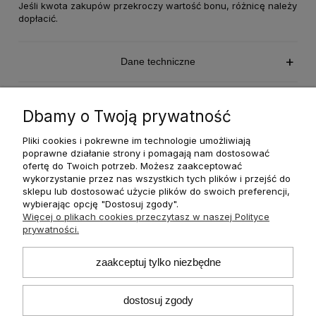
Jeśli kwota zakupów przekroczy wartość bonu, różnicę należy
dopłacić.
Dane techniczne
Bezpieczeństwo
Dbamy o Twoją prywatność
Pliki cookies i pokrewne im technologie umożliwiają
poprawne działanie strony i pomagają nam dostosować
ofertę do Twoich potrzeb. Możesz zaakceptować
wykorzystanie przez nas wszystkich tych plików i przejść do
O nas
sklepu lub dostosować użycie plików do swoich preferencji,
wybierając opcję "Dostosuj zgody".
Więcej o plikach cookies przeczytasz w naszej Polityce
Płatności i dostawa
prywatności.
Informacje
zaakceptuj tylko niezbędne
dostosuj zgody
Pomoc